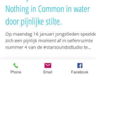
Kick-of youtube-kanaal van
Nothing in Common in water
door pijnlijke stilte.
Op maandag 16 januari jongstleden speelde
Phone
Email
Facebook
zich een pijnlijk moment af in oefenruimte
nummer 4 van de #starsoundsdtudio te
Utrecht,...