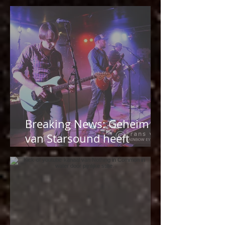
NiC op Kanaal30
Breaking News: Geheim
van Starsound heeft
Nothing in Common laten
vallen.